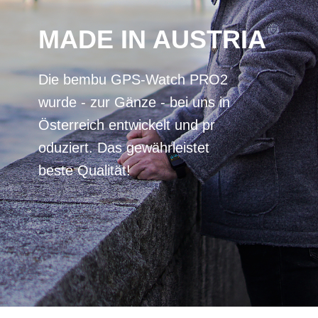
MADE IN AUSTRIA
D​ie bembu GPS-Watch PRO2
wurde - zur Gänze - bei uns in
Österreich entwickelt und pr​​
oduziert. Das gewährleistet
beste Qualität!