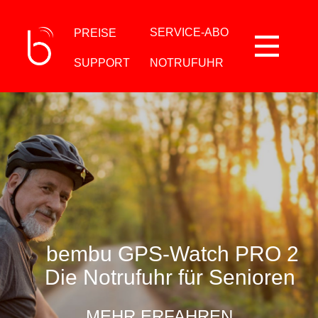
SERVICE-ABO
PREISE
SUPPORT
NOTRUFUHR
Shop
Sturzerkennung
Energiesparmodus
Notrufzentrale
Serviceportal
News / Artikel
Referenzen
Unternehmen
bembu GPS-Watch PRO 2
Kontakt
Die Notrufuhr für Senioren
MEHR ERFAHREN